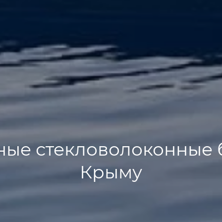
ные стекловолоконные 
Крыму