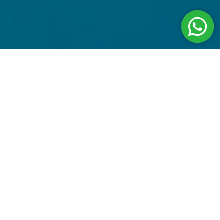
Модель QUiCK в разработке -
опции бассейна
Серия
QUiCK
задает новые стандарты уровня Комфорта в
бассейнах небольших размеров передовые решения дизайна
гарантирует максимальную зону для плавания и безопасность.