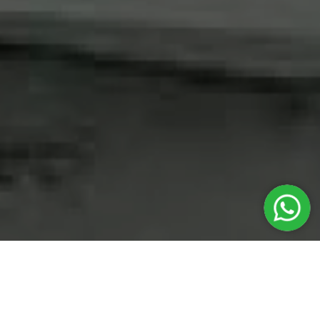
Серия SPA - вода- источник здоровья и силы. По-настоящему