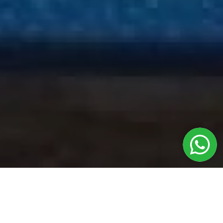
Серия SPA - вода- источник здоровья и силы. По-настоящему